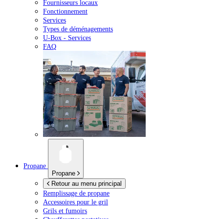
Fournisseurs locaux
Fonctionnement
Services
Types de déménagements
U-Box -
Services
FAQ
Propane
Propane
Retour au menu principal
Remplissage de propane
Accessoires pour le gril
Grils et fumoirs