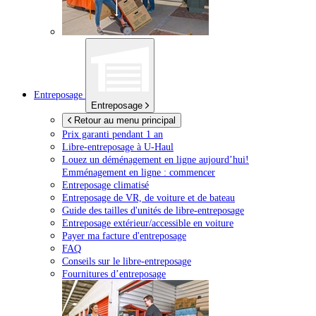
Entreposage
Entreposage
Retour au menu principal
Prix garanti pendant 1 an
Libre-entreposage à
U-Haul
Louez un déménagement en ligne aujourd’hui!
Emménagement en ligne : commencer
Entreposage climatisé
Entreposage de VR, de voiture et de bateau
Guide des tailles d'unités de libre-entreposage
Entreposage extérieur/accessible en voiture
Payer ma facture d'entreposage
FAQ
Conseils sur le libre-entreposage
Fournitures d’entreposage