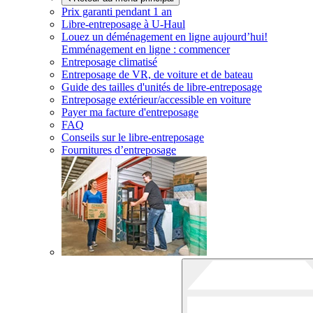
Prix garanti pendant 1 an
Libre-entreposage à
U-Haul
Louez un déménagement en ligne aujourd’hui!
Emménagement en ligne : commencer
Entreposage climatisé
Entreposage de VR, de voiture et de bateau
Guide des tailles d'unités de libre-entreposage
Entreposage extérieur/accessible en voiture
Payer ma facture d'entreposage
FAQ
Conseils sur le libre-entreposage
Fournitures d’entreposage