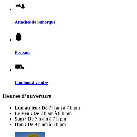
Attaches de remorque
Propane
Camions à vendre
Heures d’ouverture
Lun au jeu : De
7 h am à 7 h pm
Le
Ven : De
7 h am à 8 h pm
Sam : De
7 h am à 7 h pm
Dim : De
9 h am à 5 h pm