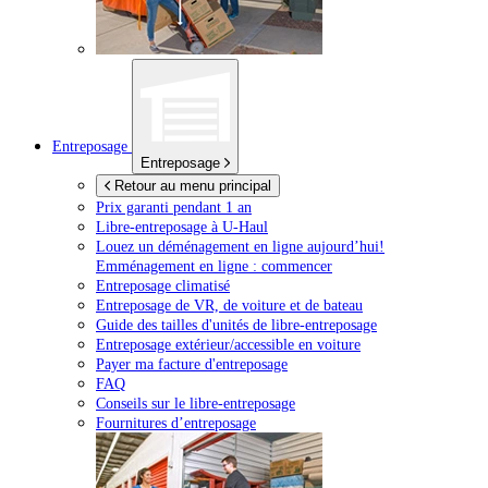
Entreposage
Entreposage
Retour au menu principal
Prix garanti pendant 1 an
Libre-entreposage à
U-Haul
Louez un déménagement en ligne aujourd’hui!
Emménagement en ligne : commencer
Entreposage climatisé
Entreposage de VR, de voiture et de bateau
Guide des tailles d'unités de libre-entreposage
Entreposage extérieur/accessible en voiture
Payer ma facture d'entreposage
FAQ
Conseils sur le libre-entreposage
Fournitures d’entreposage