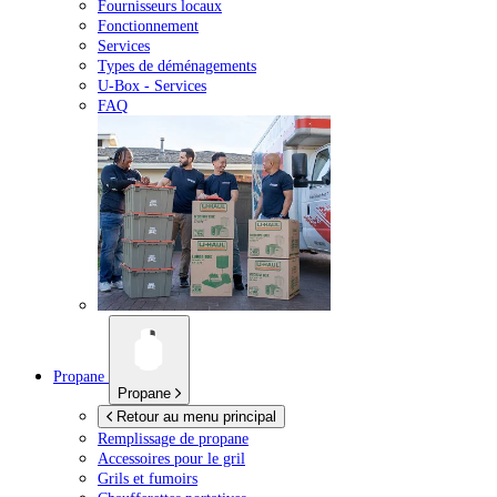
Fournisseurs locaux
Fonctionnement
Services
Types de déménagements
U-Box -
Services
FAQ
Propane
Propane
Retour au menu principal
Remplissage de propane
Accessoires pour le gril
Grils et fumoirs