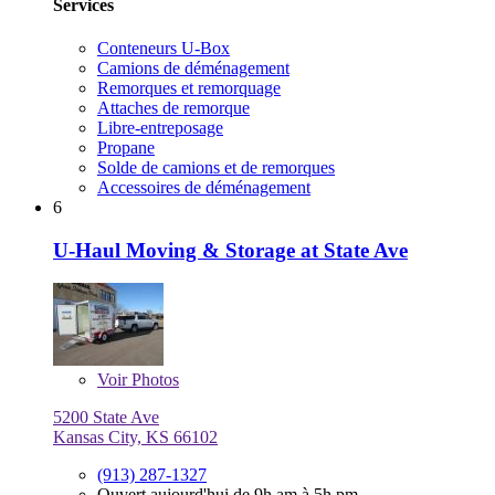
Services
Conteneurs U-Box
Camions de déménagement
Remorques et remorquage
Attaches de remorque
Libre-entreposage
Propane
Solde de camions et de remorques
Accessoires de déménagement
6
U-Haul Moving & Storage at State Ave
Voir
Photos
5200 State Ave
Kansas City, KS 66102
(913) 287-1327
Ouvert aujourd'hui de 9h am à 5h pm