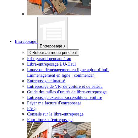
Entreposage
Entreposage
Retour au menu principal
Prix garanti pendant 1 an
Libre-entreposage à
U-Haul
Louez un déménagement en ligne aujourd’hui!
Emménagement en ligne : commencer
Entreposage climatisé
Entreposage de VR, de voiture et de bateau
Guide des tailles d'unités de libre-entreposage
Entreposage extérieur/accessible en voiture
Payer ma facture d'entreposage
FAQ
Conseils sur le libre-entreposage
Fournitures d’entreposage