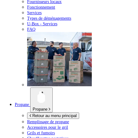
Fournisseurs locaux
Fonctionnement
Services
Types de déménagements
U-Box -
Services
FAQ
Propane
Propane
Retour au menu principal
Remplissage de propane
Accessoires pour le gril
Grils et fumoirs