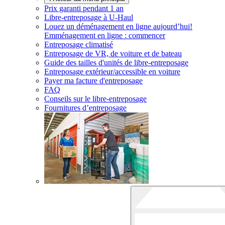
Prix garanti pendant 1 an
Libre-entreposage à
U-Haul
Louez un déménagement en ligne aujourd’hui!
Emménagement en ligne : commencer
Entreposage climatisé
Entreposage de VR, de voiture et de bateau
Guide des tailles d'unités de libre-entreposage
Entreposage extérieur/accessible en voiture
Payer ma facture d'entreposage
FAQ
Conseils sur le libre-entreposage
Fournitures d’entreposage