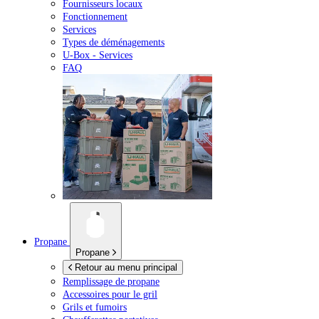
Fournisseurs locaux
Fonctionnement
Services
Types de déménagements
U-Box -
Services
FAQ
Propane
Propane
Retour au menu principal
Remplissage de propane
Accessoires pour le gril
Grils et fumoirs