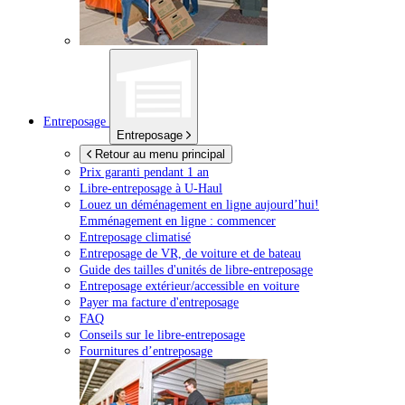
Entreposage
Entreposage
Retour au menu principal
Prix garanti pendant 1 an
Libre-entreposage à
U-Haul
Louez un déménagement en ligne aujourd’hui!
Emménagement en ligne : commencer
Entreposage climatisé
Entreposage de VR, de voiture et de bateau
Guide des tailles d'unités de libre-entreposage
Entreposage extérieur/accessible en voiture
Payer ma facture d'entreposage
FAQ
Conseils sur le libre-entreposage
Fournitures d’entreposage