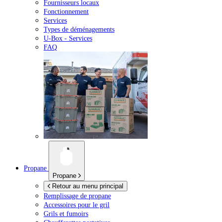
Fournisseurs locaux
Fonctionnement
Services
Types de déménagements
U-Box -
Services
FAQ
Propane
Propane
Retour au menu principal
Remplissage de propane
Accessoires pour le gril
Grils et fumoirs