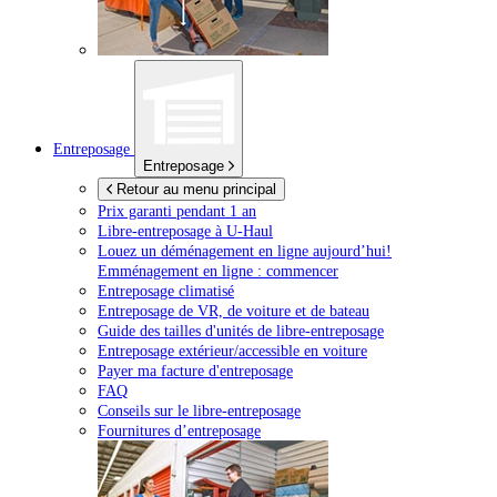
Entreposage
Entreposage
Retour au menu principal
Prix garanti pendant 1 an
Libre-entreposage à
U-Haul
Louez un déménagement en ligne aujourd’hui!
Emménagement en ligne : commencer
Entreposage climatisé
Entreposage de VR, de voiture et de bateau
Guide des tailles d'unités de libre-entreposage
Entreposage extérieur/accessible en voiture
Payer ma facture d'entreposage
FAQ
Conseils sur le libre-entreposage
Fournitures d’entreposage