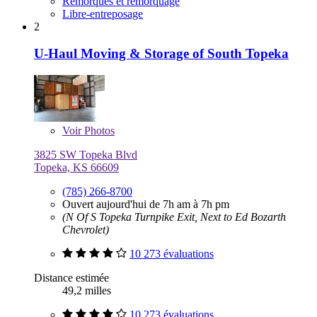
Remorques et remorquage
Libre-entreposage
2
U-Haul Moving & Storage of South Topeka
Voir
Photos
3825 SW Topeka Blvd
Topeka, KS 66609
(785) 266-8700
Ouvert aujourd'hui de 7h am à 7h pm
(N Of S Topeka Turnpike Exit, Next to Ed Bozarth
Chevrolet)
10 273 évaluations
Distance estimée
49,2 milles
10 273 évaluations