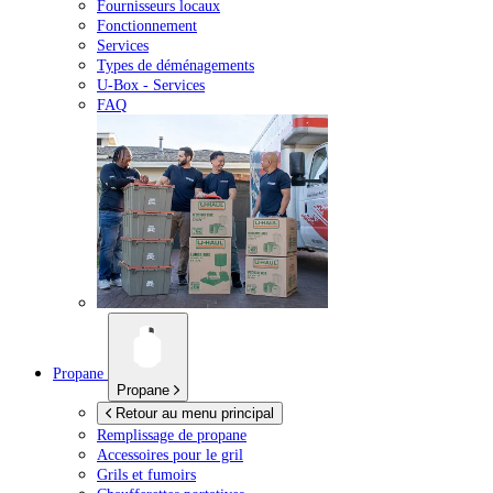
Fournisseurs locaux
Fonctionnement
Services
Types de déménagements
U-Box -
Services
FAQ
Propane
Propane
Retour au menu principal
Remplissage de propane
Accessoires pour le gril
Grils et fumoirs