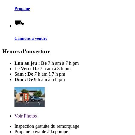
Propane
Camions à vendre
Heures d’ouverture
Lun au jeu : De
7 h am à 7 h pm
Le
Ven : De
7 h am à 8 h pm
Sam : De
7 h am à 7 h pm
Dim : De
9 h am à 5 h pm
Voir
Photos
Inspection gratuite du remorquage
Propane payable à la pompe