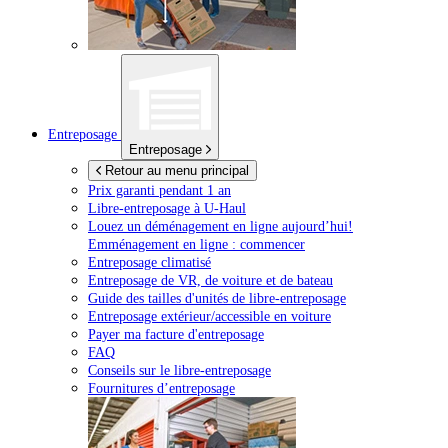
Entreposage
Entreposage
Retour au menu principal
Prix garanti pendant 1 an
Libre-entreposage à
U-Haul
Louez un déménagement en ligne aujourd’hui!
Emménagement en ligne : commencer
Entreposage climatisé
Entreposage de VR, de voiture et de bateau
Guide des tailles d'unités de libre-entreposage
Entreposage extérieur/accessible en voiture
Payer ma facture d'entreposage
FAQ
Conseils sur le libre-entreposage
Fournitures d’entreposage