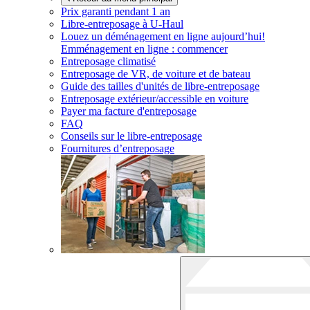
Prix garanti pendant 1 an
Libre-entreposage à
U-Haul
Louez un déménagement en ligne aujourd’hui!
Emménagement en ligne : commencer
Entreposage climatisé
Entreposage de VR, de voiture et de bateau
Guide des tailles d'unités de libre-entreposage
Entreposage extérieur/accessible en voiture
Payer ma facture d'entreposage
FAQ
Conseils sur le libre-entreposage
Fournitures d’entreposage