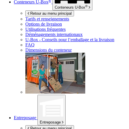
®
Conteneurs
U-Box
®
Conteneurs
U-Box
Retour au menu principal
Tarifs et renseignements
Options de livraison
Utilisations fréquentes
Déménagements internationaux
U-Box -
Conseils pour l’emballage et la livraison
FAQ
Dimensions du conteneur
Entreposage
Entreposage
Retour au menu principal