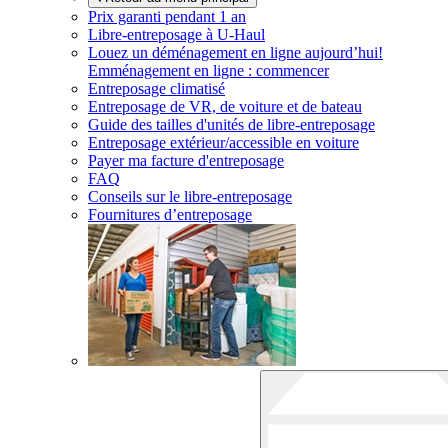
Prix garanti pendant 1 an
Libre-entreposage à
U-Haul
Louez un déménagement en ligne aujourd’hui!
Emménagement en ligne : commencer
Entreposage climatisé
Entreposage de VR, de voiture et de bateau
Guide des tailles d'unités de libre-entreposage
Entreposage extérieur/accessible en voiture
Payer ma facture d'entreposage
FAQ
Conseils sur le libre-entreposage
Fournitures d’entreposage