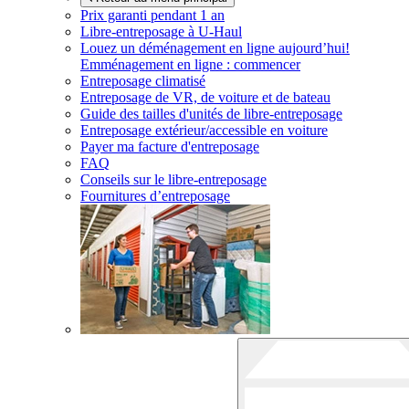
Prix garanti pendant 1 an
Libre-entreposage à
U-Haul
Louez un déménagement en ligne aujourd’hui!
Emménagement en ligne : commencer
Entreposage climatisé
Entreposage de VR, de voiture et de bateau
Guide des tailles d'unités de libre-entreposage
Entreposage extérieur/accessible en voiture
Payer ma facture d'entreposage
FAQ
Conseils sur le libre-entreposage
Fournitures d’entreposage