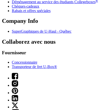
®
Déménagement au service des étudiants Collegeboxes
Chèques-cadeaux
Rabais et offres spéciales
Company Info
SuperGraphiques de
U-Haul
- Québec
Collaborez avec nous
Fournisseur
Concessionnaire
Transporteur de fret U-Box®