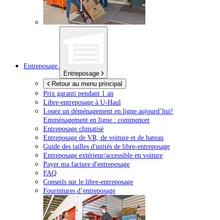
Entreposage
Entreposage
Retour au menu principal
Prix garanti pendant 1 an
Libre-entreposage à
U-Haul
Louez un déménagement en ligne aujourd’hui!
Emménagement en ligne : commencer
Entreposage climatisé
Entreposage de VR, de voiture et de bateau
Guide des tailles d'unités de libre-entreposage
Entreposage extérieur/accessible en voiture
Payer ma facture d'entreposage
FAQ
Conseils sur le libre-entreposage
Fournitures d’entreposage