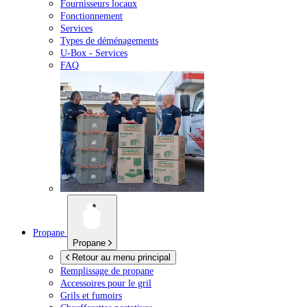
Fournisseurs locaux
Fonctionnement
Services
Types de déménagements
U-Box -
Services
FAQ
Propane
Propane
Retour au menu principal
Remplissage de propane
Accessoires pour le gril
Grils et fumoirs