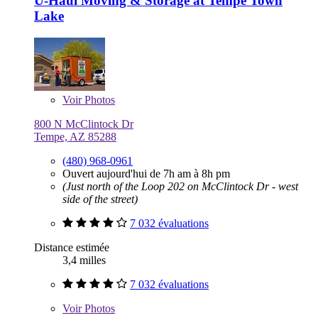
U-Haul Moving & Storage at Tempe Town
Lake
Voir
Photos
800 N McClintock Dr
Tempe, AZ 85288
(480) 968-0961
Ouvert aujourd'hui de 7h am à 8h pm
(Just north of the Loop 202 on McClintock Dr - west
side of the street)
7 032 évaluations
Distance estimée
3,4 milles
7 032 évaluations
Voir
Photos