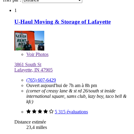
1
U-Haul Moving & Storage of Lafayette
Voir
Photos
3861 South St
Lafayette, IN 47905
(765) 607-6429
Ouvert aujourd'hui de 7h am à 8h pm
(corner of creasy lane & st rd 26/south st inside
international square, sams club, lazy boy, taco bell &
kfc)
5 315 évaluations
Distance estimée
23,4 milles