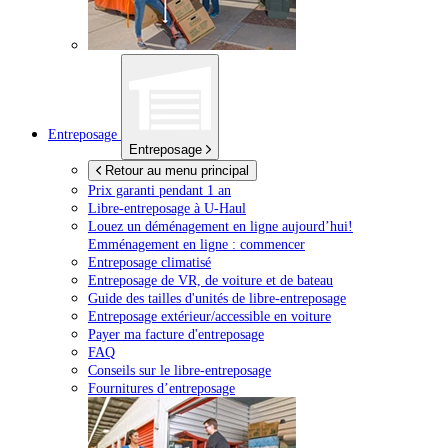
Entreposage
Entreposage
Retour au menu principal
Prix garanti pendant 1 an
Libre-entreposage à
U-Haul
Louez un déménagement en ligne aujourd’hui!
Emménagement en ligne : commencer
Entreposage climatisé
Entreposage de VR, de voiture et de bateau
Guide des tailles d'unités de libre-entreposage
Entreposage extérieur/accessible en voiture
Payer ma facture d'entreposage
FAQ
Conseils sur le libre-entreposage
Fournitures d’entreposage