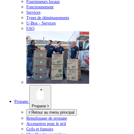
Fournisseurs locaux
Fonctionnement
Services
Types de déménagements
U-Box -
Services
FAQ
Propane
Propane
Retour au menu principal
Remplissage de propane
Accessoires pour le gril
Grils et fumoirs