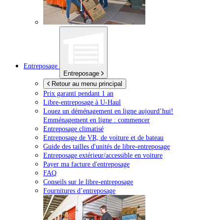
Entreposage
Entreposage
Retour au menu principal
Prix garanti pendant 1 an
Libre-entreposage à
U-Haul
Louez un déménagement en ligne aujourd’hui!
Emménagement en ligne : commencer
Entreposage climatisé
Entreposage de VR, de voiture et de bateau
Guide des tailles d'unités de libre-entreposage
Entreposage extérieur/accessible en voiture
Payer ma facture d'entreposage
FAQ
Conseils sur le libre-entreposage
Fournitures d’entreposage