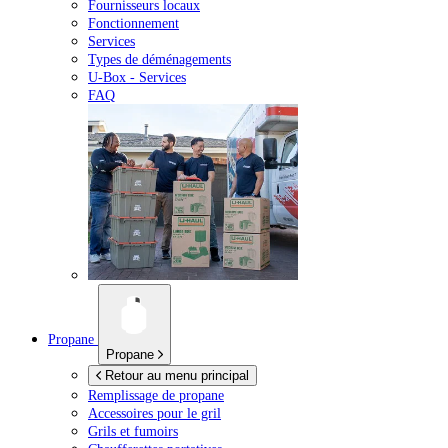
Fournisseurs locaux
Fonctionnement
Services
Types de déménagements
U-Box -
Services
FAQ
Propane
Propane
Retour au menu principal
Remplissage de propane
Accessoires pour le gril
Grils et fumoirs