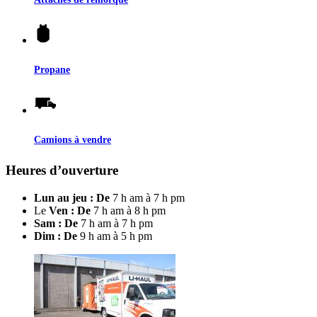
Propane
Camions à vendre
Heures d’ouverture
Lun au jeu : De
7 h am à 7 h pm
Le
Ven : De
7 h am à 8 h pm
Sam : De
7 h am à 7 h pm
Dim : De
9 h am à 5 h pm