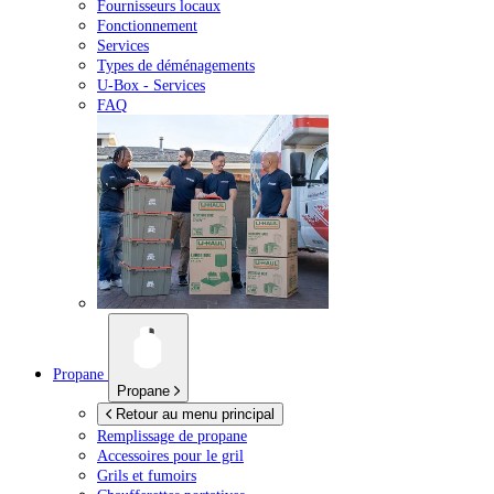
Fournisseurs locaux
Fonctionnement
Services
Types de déménagements
U-Box -
Services
FAQ
Propane
Propane
Retour au menu principal
Remplissage de propane
Accessoires pour le gril
Grils et fumoirs