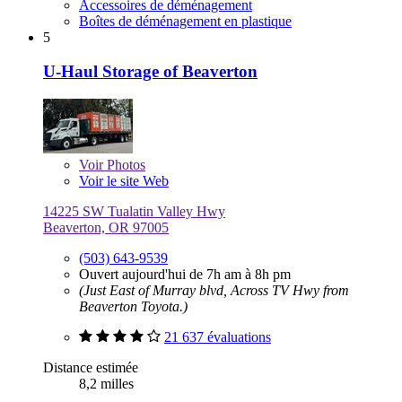
Accessoires de déménagement
Boîtes de déménagement en plastique
5
U-Haul Storage of Beaverton
Voir
Photos
Voir le site Web
14225 SW Tualatin Valley Hwy
Beaverton, OR 97005
(503) 643-9539
Ouvert aujourd'hui de 7h am à 8h pm
(Just East of Murray blvd, Across TV Hwy from
Beaverton Toyota.)
21 637 évaluations
Distance estimée
8,2 milles