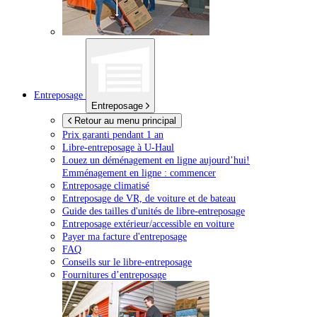
Entreposage
Entreposage
Retour au menu principal
Prix garanti pendant 1 an
Libre-entreposage à
U-Haul
Louez un déménagement en ligne aujourd’hui!
Emménagement en ligne : commencer
Entreposage climatisé
Entreposage de VR, de voiture et de bateau
Guide des tailles d'unités de libre-entreposage
Entreposage extérieur/accessible en voiture
Payer ma facture d'entreposage
FAQ
Conseils sur le libre-entreposage
Fournitures d’entreposage