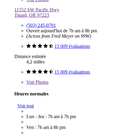
11552 SW Pacific Hwy
Tigard, OR 97223
(503) 245-0791
Ouvert aujourd'hui de 7h am à 8h pm
(Across from Fred Meyer on 99W)
15 009 évaluations
Distance estimée
4,2 milles
15 009 évaluations
Voir
Photos
Heures normales
Voir tout
Lun - Jeu : 7h am à 7h pm
Ven : 7h am à 8h pm