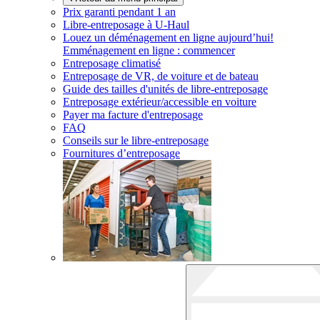
Prix garanti pendant 1 an
Libre-entreposage à
U-Haul
Louez un déménagement en ligne aujourd’hui!
Emménagement en ligne : commencer
Entreposage climatisé
Entreposage de VR, de voiture et de bateau
Guide des tailles d'unités de libre-entreposage
Entreposage extérieur/accessible en voiture
Payer ma facture d'entreposage
FAQ
Conseils sur le libre-entreposage
Fournitures d’entreposage