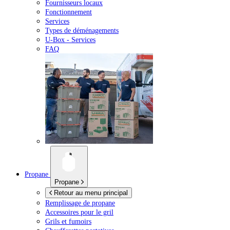
Fournisseurs locaux
Fonctionnement
Services
Types de déménagements
U-Box -
Services
FAQ
Propane
Propane
Retour au menu principal
Remplissage de propane
Accessoires pour le gril
Grils et fumoirs