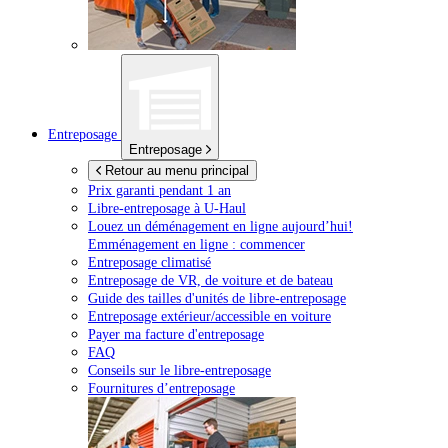
Entreposage
Entreposage
Retour au menu principal
Prix garanti pendant 1 an
Libre-entreposage à
U-Haul
Louez un déménagement en ligne aujourd’hui!
Emménagement en ligne : commencer
Entreposage climatisé
Entreposage de VR, de voiture et de bateau
Guide des tailles d'unités de libre-entreposage
Entreposage extérieur/accessible en voiture
Payer ma facture d'entreposage
FAQ
Conseils sur le libre-entreposage
Fournitures d’entreposage