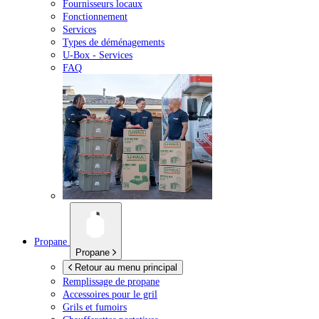
Fournisseurs locaux
Fonctionnement
Services
Types de déménagements
U-Box -
Services
FAQ
Propane
Propane
Retour au menu principal
Remplissage de propane
Accessoires pour le gril
Grils et fumoirs