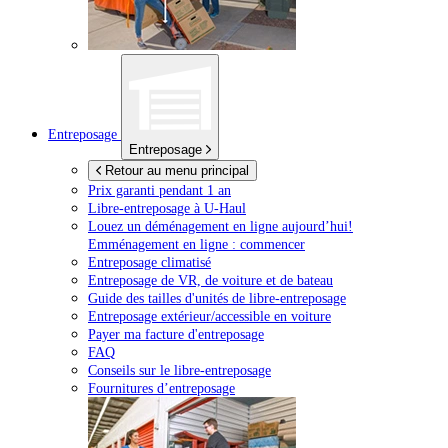
Entreposage
Entreposage
Retour au menu principal
Prix garanti pendant 1 an
Libre-entreposage à
U-Haul
Louez un déménagement en ligne aujourd’hui!
Emménagement en ligne : commencer
Entreposage climatisé
Entreposage de VR, de voiture et de bateau
Guide des tailles d'unités de libre-entreposage
Entreposage extérieur/accessible en voiture
Payer ma facture d'entreposage
FAQ
Conseils sur le libre-entreposage
Fournitures d’entreposage