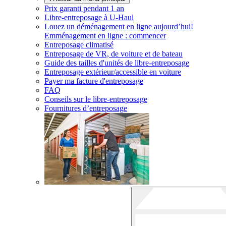
Prix garanti pendant 1 an
Libre-entreposage à
U-Haul
Louez un déménagement en ligne aujourd’hui!
Emménagement en ligne : commencer
Entreposage climatisé
Entreposage de VR, de voiture et de bateau
Guide des tailles d'unités de libre-entreposage
Entreposage extérieur/accessible en voiture
Payer ma facture d'entreposage
FAQ
Conseils sur le libre-entreposage
Fournitures d’entreposage