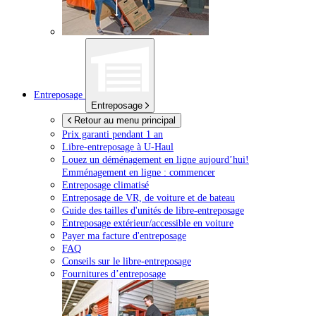
Entreposage
Entreposage
Retour au menu principal
Prix garanti pendant 1 an
Libre-entreposage à
U-Haul
Louez un déménagement en ligne aujourd’hui!
Emménagement en ligne : commencer
Entreposage climatisé
Entreposage de VR, de voiture et de bateau
Guide des tailles d'unités de libre-entreposage
Entreposage extérieur/accessible en voiture
Payer ma facture d'entreposage
FAQ
Conseils sur le libre-entreposage
Fournitures d’entreposage