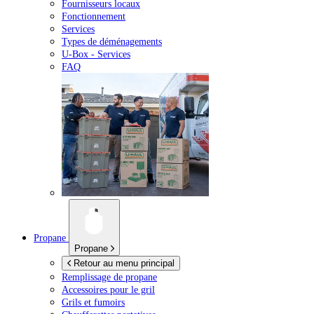
Fournisseurs locaux
Fonctionnement
Services
Types de déménagements
U-Box -
Services
FAQ
Propane
Propane
Retour au menu principal
Remplissage de propane
Accessoires pour le gril
Grils et fumoirs