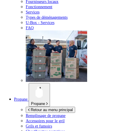
Fournisseurs locaux
Fonctionnement
Services
Types de déménagements
U-Box -
Services
FAQ
Propane
Propane
Retour au menu principal
Remplissage de propane
Accessoires pour le gril
Grils et fumoirs