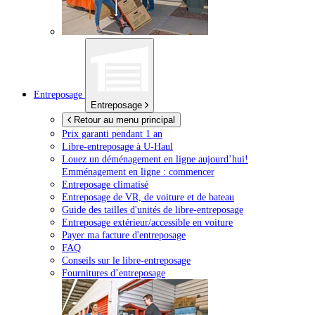
Entreposage
Entreposage
Retour au menu principal
Prix garanti pendant 1 an
Libre-entreposage à
U-Haul
Louez un déménagement en ligne aujourd’hui!
Emménagement en ligne : commencer
Entreposage climatisé
Entreposage de VR, de voiture et de bateau
Guide des tailles d'unités de libre-entreposage
Entreposage extérieur/accessible en voiture
Payer ma facture d'entreposage
FAQ
Conseils sur le libre-entreposage
Fournitures d’entreposage