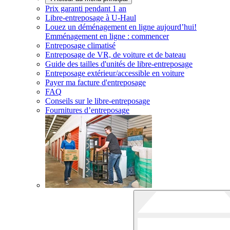
Prix garanti pendant 1 an
Libre-entreposage à
U-Haul
Louez un déménagement en ligne aujourd’hui!
Emménagement en ligne : commencer
Entreposage climatisé
Entreposage de VR, de voiture et de bateau
Guide des tailles d'unités de libre-entreposage
Entreposage extérieur/accessible en voiture
Payer ma facture d'entreposage
FAQ
Conseils sur le libre-entreposage
Fournitures d’entreposage