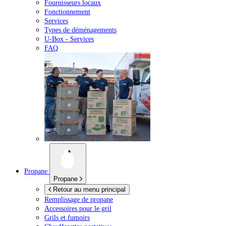
Fournisseurs locaux
Fonctionnement
Services
Types de déménagements
U-Box -
Services
FAQ
Propane
Propane
Retour au menu principal
Remplissage de propane
Accessoires pour le gril
Grils et fumoirs