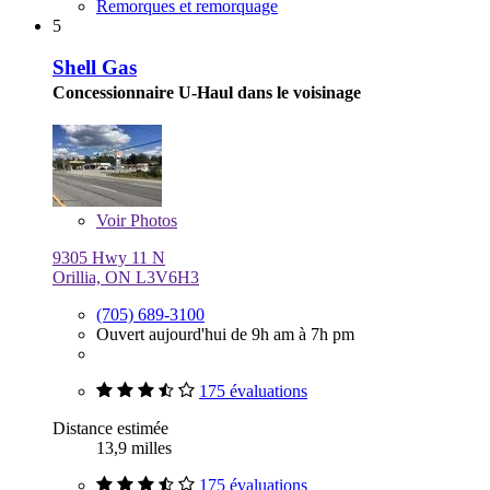
Remorques et remorquage
5
Shell Gas
Concessionnaire U-Haul dans le voisinage
Voir
Photos
9305 Hwy 11 N
Orillia, ON L3V6H3
(705) 689-3100
Ouvert aujourd'hui de 9h am à 7h pm
175 évaluations
Distance estimée
13,9 milles
175 évaluations