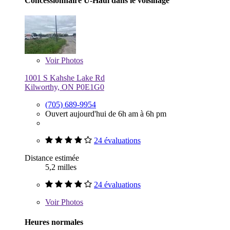
Concessionnaire U-Haul dans le voisinage
Voir
Photos
1001 S Kahshe Lake Rd
Kilworthy, ON P0E1G0
(705) 689-9954
Ouvert aujourd'hui de 6h am à 6h pm
24 évaluations
Distance estimée
5,2 milles
24 évaluations
Voir
Photos
Heures normales