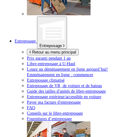
Entreposage
Entreposage
Retour au menu principal
Prix garanti pendant 1 an
Libre-entreposage à
U-Haul
Louez un déménagement en ligne aujourd’hui!
Emménagement en ligne : commencer
Entreposage climatisé
Entreposage de VR, de voiture et de bateau
Guide des tailles d'unités de libre-entreposage
Entreposage extérieur/accessible en voiture
Payer ma facture d'entreposage
FAQ
Conseils sur le libre-entreposage
Fournitures d’entreposage