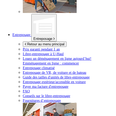
Entreposage
Entreposage
Retour au menu principal
Prix garanti pendant 1 an
Libre-entreposage à
U-Haul
Louez un déménagement en ligne aujourd’hui!
Emménagement en ligne : commencer
Entreposage climatisé
Entreposage de VR, de voiture et de bateau
Guide des tailles d'unités de libre-entreposage
Entreposage extérieur/accessible en voiture
Payer ma facture d'entreposage
FAQ
Conseils sur le libre-entreposage
Fournitures d’entreposage