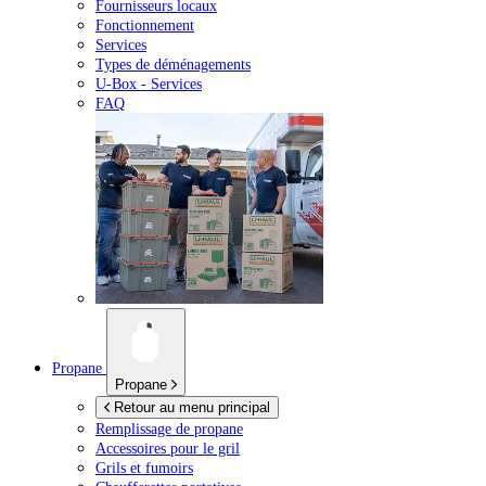
Fournisseurs locaux
Fonctionnement
Services
Types de déménagements
U-Box -
Services
FAQ
Propane
Propane
Retour au menu principal
Remplissage de propane
Accessoires pour le gril
Grils et fumoirs