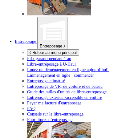
Entreposage
Entreposage
Retour au menu principal
Prix garanti pendant 1 an
Libre-entreposage à
U-Haul
Louez un déménagement en ligne aujourd’hui!
Emménagement en ligne : commencer
Entreposage climatisé
Entreposage de VR, de voiture et de bateau
Guide des tailles d'unités de libre-entreposage
Entreposage extérieur/accessible en voiture
Payer ma facture d'entreposage
FAQ
Conseils sur le libre-entreposage
Fournitures d’entreposage