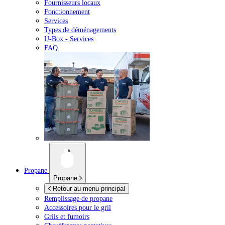
Fournisseurs locaux
Fonctionnement
Services
Types de déménagements
U-Box -
Services
FAQ
Propane
Propane
Retour au menu principal
Remplissage de propane
Accessoires pour le gril
Grils et fumoirs