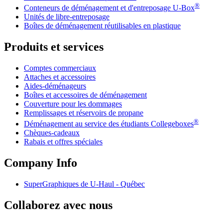
®
Conteneurs de déménagement et d'entreposage
U-Box
Unités de libre-entreposage
Boîtes de déménagement réutilisables en plastique
Produits et services
Comptes commerciaux
Attaches et accessoires
Aides-déménageurs
Boîtes et accessoires de déménagement
Couverture pour les dommages
Remplissages et réservoirs de propane
®
Déménagement au service des étudiants Collegeboxes
Chèques-cadeaux
Rabais et offres spéciales
Company Info
SuperGraphiques de
U-Haul
- Québec
Collaborez avec nous