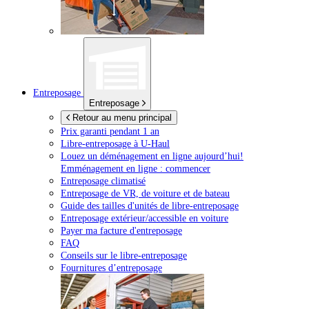
Entreposage
Entreposage
Retour au menu principal
Prix garanti pendant 1 an
Libre-entreposage à
U-Haul
Louez un déménagement en ligne aujourd’hui!
Emménagement en ligne : commencer
Entreposage climatisé
Entreposage de VR, de voiture et de bateau
Guide des tailles d'unités de libre-entreposage
Entreposage extérieur/accessible en voiture
Payer ma facture d'entreposage
FAQ
Conseils sur le libre-entreposage
Fournitures d’entreposage