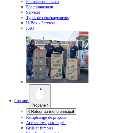
Fournisseurs locaux
Fonctionnement
Services
Types de déménagements
U-Box -
Services
FAQ
Propane
Propane
Retour au menu principal
Remplissage de propane
Accessoires pour le gril
Grils et fumoirs