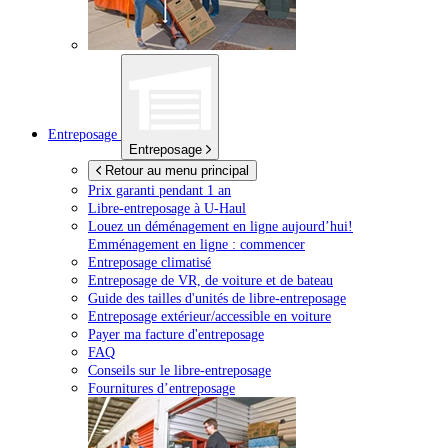
Entreposage
Entreposage
Retour au menu principal
Prix garanti pendant 1 an
Libre-entreposage à
U-Haul
Louez un déménagement en ligne aujourd’hui!
Emménagement en ligne : commencer
Entreposage climatisé
Entreposage de VR, de voiture et de bateau
Guide des tailles d'unités de libre-entreposage
Entreposage extérieur/accessible en voiture
Payer ma facture d'entreposage
FAQ
Conseils sur le libre-entreposage
Fournitures d’entreposage