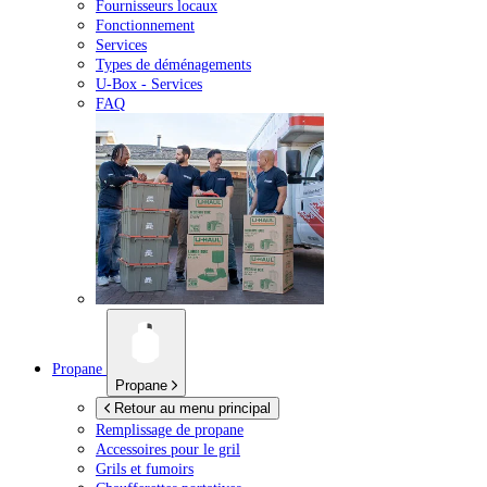
Fournisseurs locaux
Fonctionnement
Services
Types de déménagements
U-Box -
Services
FAQ
Propane
Propane
Retour au menu principal
Remplissage de propane
Accessoires pour le gril
Grils et fumoirs