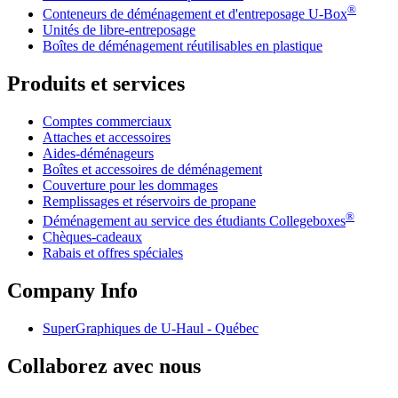
®
Conteneurs de déménagement et d'entreposage
U-Box
Unités de libre-entreposage
Boîtes de déménagement réutilisables en plastique
Produits et services
Comptes commerciaux
Attaches et accessoires
Aides-déménageurs
Boîtes et accessoires de déménagement
Couverture pour les dommages
Remplissages et réservoirs de propane
®
Déménagement au service des étudiants Collegeboxes
Chèques-cadeaux
Rabais et offres spéciales
Company Info
SuperGraphiques de
U-Haul
- Québec
Collaborez avec nous