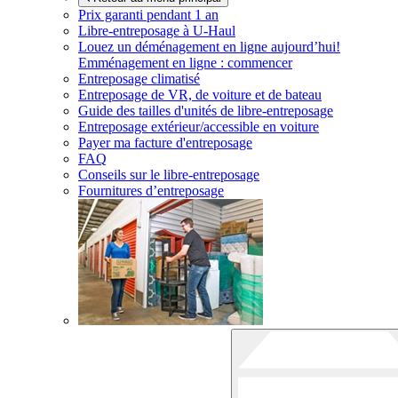
Prix garanti pendant 1 an
Libre-entreposage à
U-Haul
Louez un déménagement en ligne aujourd’hui!
Emménagement en ligne : commencer
Entreposage climatisé
Entreposage de VR, de voiture et de bateau
Guide des tailles d'unités de libre-entreposage
Entreposage extérieur/accessible en voiture
Payer ma facture d'entreposage
FAQ
Conseils sur le libre-entreposage
Fournitures d’entreposage