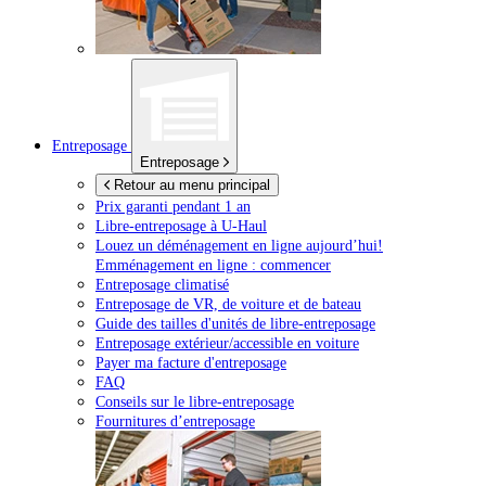
Entreposage
Entreposage
Retour au menu principal
Prix garanti pendant 1 an
Libre-entreposage à
U-Haul
Louez un déménagement en ligne aujourd’hui!
Emménagement en ligne : commencer
Entreposage climatisé
Entreposage de VR, de voiture et de bateau
Guide des tailles d'unités de libre-entreposage
Entreposage extérieur/accessible en voiture
Payer ma facture d'entreposage
FAQ
Conseils sur le libre-entreposage
Fournitures d’entreposage