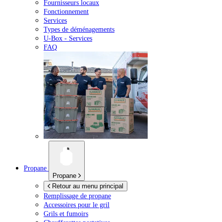
Fournisseurs locaux
Fonctionnement
Services
Types de déménagements
U-Box -
Services
FAQ
Propane
Propane
Retour au menu principal
Remplissage de propane
Accessoires pour le gril
Grils et fumoirs