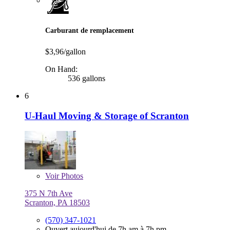
Carburant de remplacement
$3,96/gallon
On Hand:
536 gallons
6
U-Haul Moving & Storage of Scranton
Voir
Photos
375 N 7th Ave
Scranton, PA 18503
(570) 347-1021
Ouvert aujourd'hui de 7h am à 7h pm