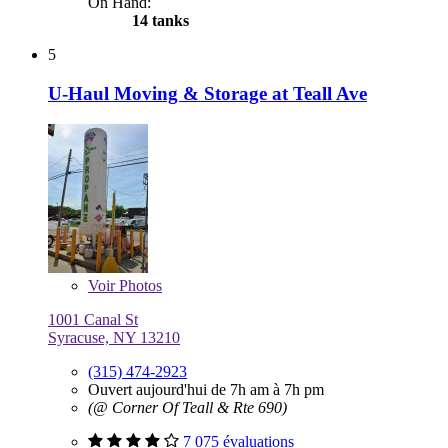
On Hand:
14 tanks
5
U-Haul Moving & Storage at Teall Ave
Voir
Photos
1001 Canal St
Syracuse, NY 13210
(315) 474-2923
Ouvert aujourd'hui de 7h am à 7h pm
(@ Corner Of Teall & Rte 690)
7 075 évaluations