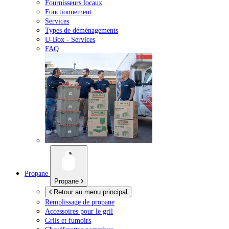
Fournisseurs locaux
Fonctionnement
Services
Types de déménagements
U-Box -
Services
FAQ
Propane
Propane
Retour au menu principal
Remplissage de propane
Accessoires pour le gril
Grils et fumoirs