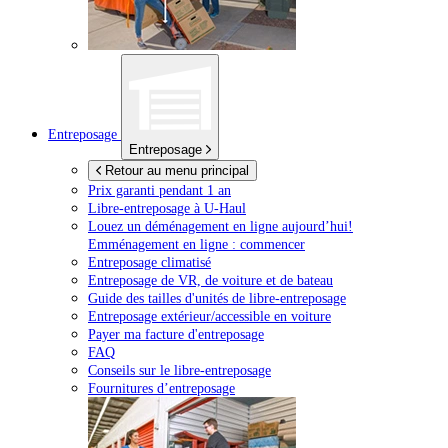
Entreposage
Entreposage
Retour au menu principal
Prix garanti pendant 1 an
Libre-entreposage à
U-Haul
Louez un déménagement en ligne aujourd’hui!
Emménagement en ligne : commencer
Entreposage climatisé
Entreposage de VR, de voiture et de bateau
Guide des tailles d'unités de libre-entreposage
Entreposage extérieur/accessible en voiture
Payer ma facture d'entreposage
FAQ
Conseils sur le libre-entreposage
Fournitures d’entreposage