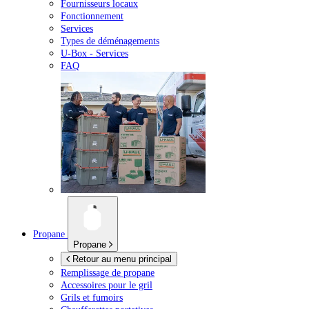
Fournisseurs locaux
Fonctionnement
Services
Types de déménagements
U-Box -
Services
FAQ
Propane
Propane
Retour au menu principal
Remplissage de propane
Accessoires pour le gril
Grils et fumoirs