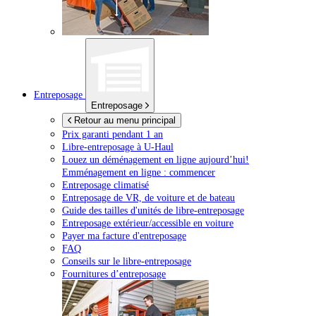
Entreposage
Entreposage
Retour au menu principal
Prix garanti pendant 1 an
Libre-entreposage à
U-Haul
Louez un déménagement en ligne aujourd’hui!
Emménagement en ligne : commencer
Entreposage climatisé
Entreposage de VR, de voiture et de bateau
Guide des tailles d'unités de libre-entreposage
Entreposage extérieur/accessible en voiture
Payer ma facture d'entreposage
FAQ
Conseils sur le libre-entreposage
Fournitures d’entreposage