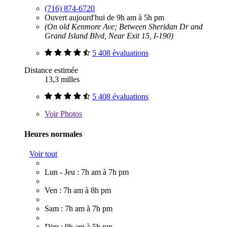
(716) 874-6720
Ouvert aujourd'hui de 9h am à 5h pm
(On old Kenmore Ave; Between Sheridan Dr and
Grand Island Blvd, Near Exit 15, I-190)
5 408 évaluations
Distance estimée
13,3 milles
5 408 évaluations
Voir
Photos
Heures normales
Voir tout
Lun - Jeu : 7h am à 7h pm
Ven : 7h am à 8h pm
Sam : 7h am à 7h pm
Dim : 9h am à 5h pm