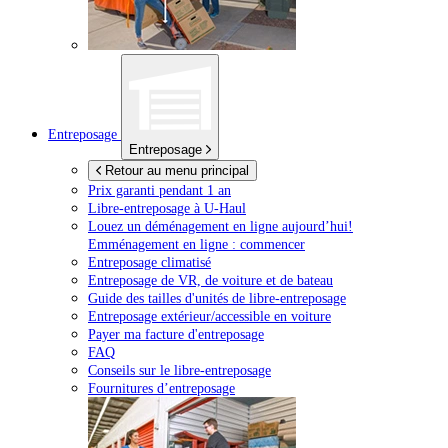
Entreposage
Entreposage
Retour au menu principal
Prix garanti pendant 1 an
Libre-entreposage à
U-Haul
Louez un déménagement en ligne aujourd’hui!
Emménagement en ligne : commencer
Entreposage climatisé
Entreposage de VR, de voiture et de bateau
Guide des tailles d'unités de libre-entreposage
Entreposage extérieur/accessible en voiture
Payer ma facture d'entreposage
FAQ
Conseils sur le libre-entreposage
Fournitures d’entreposage