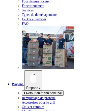
Fournisseurs locaux
Fonctionnement
Services
Types de déménagements
U-Box -
Services
FAQ
Propane
Propane
Retour au menu principal
Remplissage de propane
Accessoires pour le gril
Grils et fumoirs