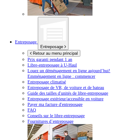
Entreposage
Entreposage
Retour au menu principal
Prix garanti pendant 1 an
Libre-entreposage à
U-Haul
Louez un déménagement en ligne aujourd’hui!
Emménagement en ligne : commencer
Entreposage climatisé
Entreposage de VR, de voiture et de bateau
Guide des tailles d'unités de libre-entreposage
Entreposage extérieur/accessible en voiture
Payer ma facture d'entreposage
FAQ
Conseils sur le libre-entreposage
Fournitures d’entreposage