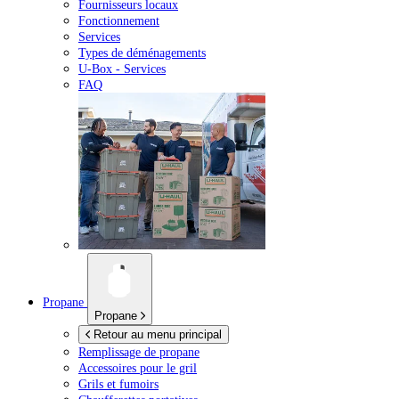
Fournisseurs locaux
Fonctionnement
Services
Types de déménagements
U-Box -
Services
FAQ
Propane
Propane
Retour au menu principal
Remplissage de propane
Accessoires pour le gril
Grils et fumoirs