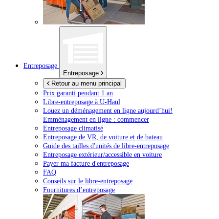
Entreposage
Entreposage
Retour au menu principal
Prix garanti pendant 1 an
Libre-entreposage à
U-Haul
Louez un déménagement en ligne aujourd’hui!
Emménagement en ligne : commencer
Entreposage climatisé
Entreposage de VR, de voiture et de bateau
Guide des tailles d'unités de libre-entreposage
Entreposage extérieur/accessible en voiture
Payer ma facture d'entreposage
FAQ
Conseils sur le libre-entreposage
Fournitures d’entreposage