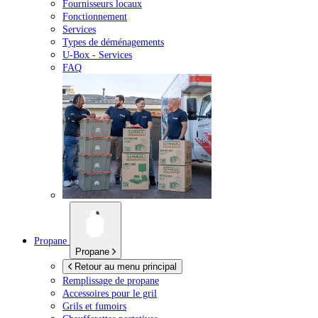
Fournisseurs locaux
Fonctionnement
Services
Types de déménagements
U-Box -
Services
FAQ
Propane
Propane
Retour au menu principal
Remplissage de propane
Accessoires pour le gril
Grils et fumoirs