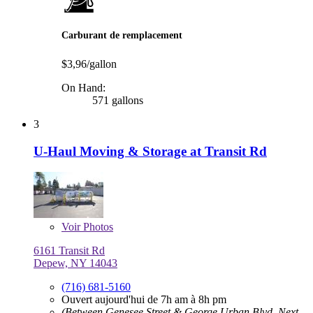
Carburant de remplacement
$3,96/gallon
On Hand:
571 gallons
3
U-Haul Moving & Storage at Transit Rd
Voir
Photos
6161 Transit Rd
Depew, NY 14043
(716) 681-5160
Ouvert aujourd'hui de 7h am à 8h pm
(Between Genesee Street & George Urban Blvd, Next