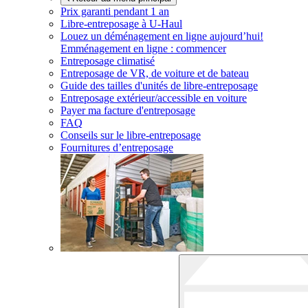
Prix garanti pendant 1 an
Libre-entreposage à
U-Haul
Louez un déménagement en ligne aujourd’hui!
Emménagement en ligne : commencer
Entreposage climatisé
Entreposage de VR, de voiture et de bateau
Guide des tailles d'unités de libre-entreposage
Entreposage extérieur/accessible en voiture
Payer ma facture d'entreposage
FAQ
Conseils sur le libre-entreposage
Fournitures d’entreposage