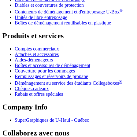
Diables et couvertures de protection
®
Conteneurs de déménagement et d'entreposage
U-Box
Unités de libre-entreposage
Boîtes de déménagement réutilisables en plastique
Produits et services
Comptes commerciaux
Attaches et accessoires
Aides-déménageurs
Boîtes et accessoires de déménagement
Couverture pour les dommages
Remplissages et réservoirs de propane
®
Déménagement au service des étudiants Collegeboxes
Chèques-cadeaux
Rabais et offres spéciales
Company Info
SuperGraphiques de
U-Haul
- Québec
Collaborez avec nous