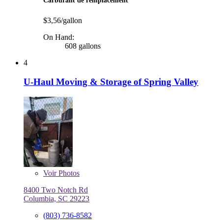
Carburant de remplacement
$3,56/gallon
On Hand:
608 gallons
4
U-Haul Moving & Storage of Spring Valley
Voir
Photos
8400 Two Notch Rd
Columbia, SC 29223
(803) 736-8582