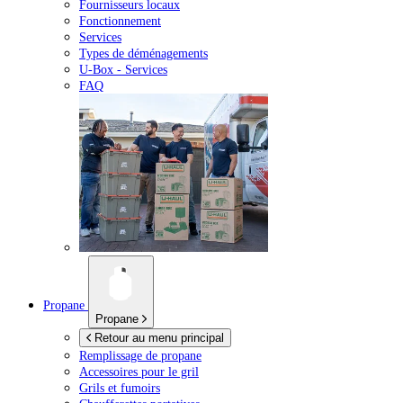
Fournisseurs locaux
Fonctionnement
Services
Types de déménagements
U-Box -
Services
FAQ
Propane
Propane
Retour au menu principal
Remplissage de propane
Accessoires pour le gril
Grils et fumoirs