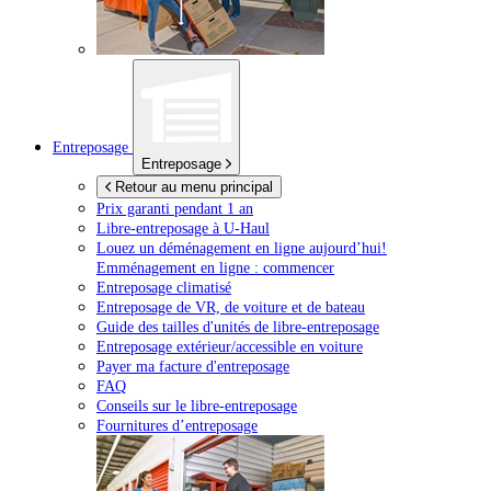
Entreposage
Entreposage
Retour au menu principal
Prix garanti pendant 1 an
Libre-entreposage à
U-Haul
Louez un déménagement en ligne aujourd’hui!
Emménagement en ligne : commencer
Entreposage climatisé
Entreposage de VR, de voiture et de bateau
Guide des tailles d'unités de libre-entreposage
Entreposage extérieur/accessible en voiture
Payer ma facture d'entreposage
FAQ
Conseils sur le libre-entreposage
Fournitures d’entreposage