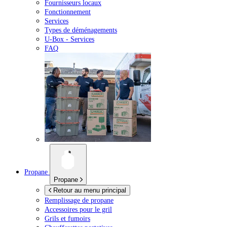
Fournisseurs locaux
Fonctionnement
Services
Types de déménagements
U-Box -
Services
FAQ
Propane
Propane
Retour au menu principal
Remplissage de propane
Accessoires pour le gril
Grils et fumoirs