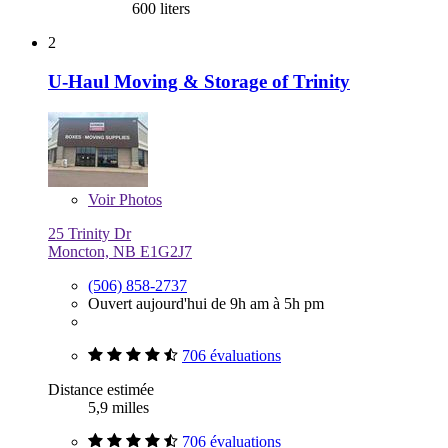
600 liters
2
U-Haul Moving & Storage of Trinity
Voir
Photos
25 Trinity Dr
Moncton, NB E1G2J7
(506) 858-2737
Ouvert aujourd'hui de 9h am à 5h pm
706 évaluations
Distance estimée
5,9 milles
706 évaluations