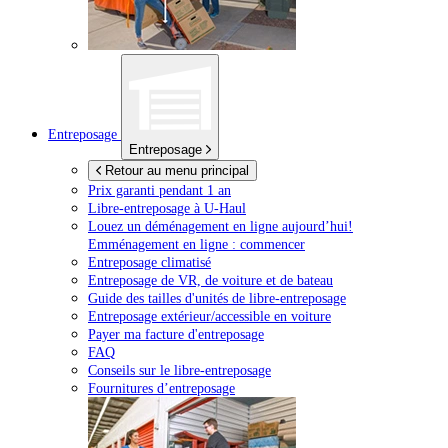
Entreposage
Entreposage
Retour au menu principal
Prix garanti pendant 1 an
Libre-entreposage à
U-Haul
Louez un déménagement en ligne aujourd’hui!
Emménagement en ligne : commencer
Entreposage climatisé
Entreposage de VR, de voiture et de bateau
Guide des tailles d'unités de libre-entreposage
Entreposage extérieur/accessible en voiture
Payer ma facture d'entreposage
FAQ
Conseils sur le libre-entreposage
Fournitures d’entreposage