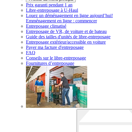
Prix garanti pendant 1 an
Libre-entreposage à
U-Haul
Louez un déménagement en ligne aujourd’hui!
Emménagement en ligne : commencer
Entreposage climatisé
Entreposage de VR, de voiture et de bateau
Guide des tailles d'unités de libre-entreposage
Entreposage extérieur/accessible en voiture
Payer ma facture d'entreposage
FAQ
Conseils sur le libre-entreposage
Fournitures d’entreposage