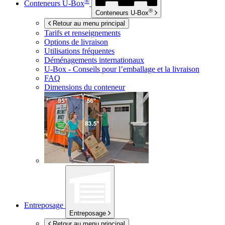
®
Conteneurs
U-Box
®
Conteneurs
U-Box
Retour au menu principal
Tarifs et renseignements
Options de livraison
Utilisations fréquentes
Déménagements internationaux
U-Box -
Conseils pour l’emballage et la livraison
FAQ
Dimensions du conteneur
Entreposage
Entreposage
Retour au menu principal