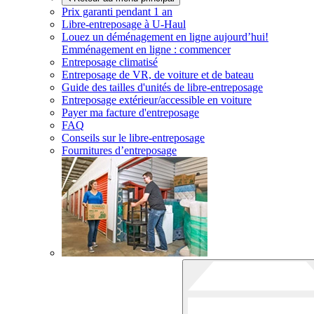
Prix garanti pendant 1 an
Libre-entreposage à
U-Haul
Louez un déménagement en ligne aujourd’hui!
Emménagement en ligne : commencer
Entreposage climatisé
Entreposage de VR, de voiture et de bateau
Guide des tailles d'unités de libre-entreposage
Entreposage extérieur/accessible en voiture
Payer ma facture d'entreposage
FAQ
Conseils sur le libre-entreposage
Fournitures d’entreposage