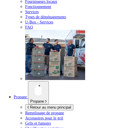
Fournisseurs locaux
Fonctionnement
Services
Types de déménagements
U-Box -
Services
FAQ
Propane
Propane
Retour au menu principal
Remplissage de propane
Accessoires pour le gril
Grils et fumoirs