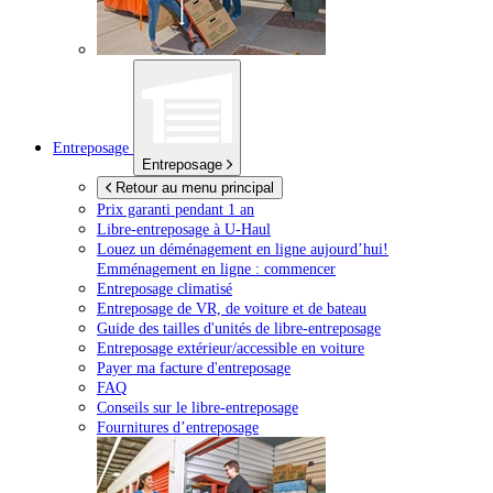
Entreposage
Entreposage
Retour au menu principal
Prix garanti pendant 1 an
Libre-entreposage à
U-Haul
Louez un déménagement en ligne aujourd’hui!
Emménagement en ligne : commencer
Entreposage climatisé
Entreposage de VR, de voiture et de bateau
Guide des tailles d'unités de libre-entreposage
Entreposage extérieur/accessible en voiture
Payer ma facture d'entreposage
FAQ
Conseils sur le libre-entreposage
Fournitures d’entreposage