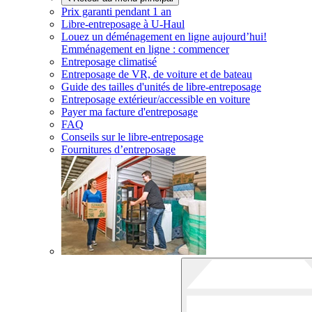
Prix garanti pendant 1 an
Libre-entreposage à
U-Haul
Louez un déménagement en ligne aujourd’hui!
Emménagement en ligne : commencer
Entreposage climatisé
Entreposage de VR, de voiture et de bateau
Guide des tailles d'unités de libre-entreposage
Entreposage extérieur/accessible en voiture
Payer ma facture d'entreposage
FAQ
Conseils sur le libre-entreposage
Fournitures d’entreposage