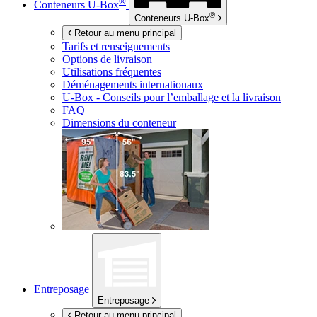
®
Conteneurs
U-Box
®
Conteneurs
U-Box
Retour au menu principal
Tarifs et renseignements
Options de livraison
Utilisations fréquentes
Déménagements internationaux
U-Box -
Conseils pour l’emballage et la livraison
FAQ
Dimensions du conteneur
Entreposage
Entreposage
Retour au menu principal