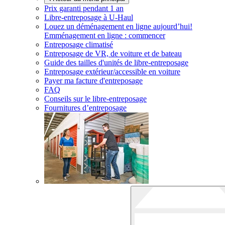
Prix garanti pendant 1 an
Libre-entreposage à
U-Haul
Louez un déménagement en ligne aujourd’hui!
Emménagement en ligne : commencer
Entreposage climatisé
Entreposage de VR, de voiture et de bateau
Guide des tailles d'unités de libre-entreposage
Entreposage extérieur/accessible en voiture
Payer ma facture d'entreposage
FAQ
Conseils sur le libre-entreposage
Fournitures d’entreposage