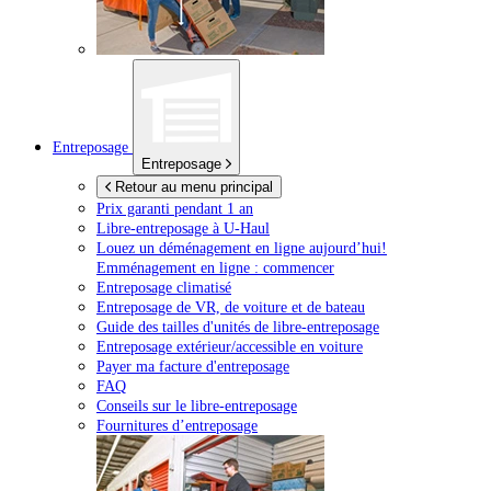
Entreposage
Entreposage
Retour au menu principal
Prix garanti pendant 1 an
Libre-entreposage à
U-Haul
Louez un déménagement en ligne aujourd’hui!
Emménagement en ligne : commencer
Entreposage climatisé
Entreposage de VR, de voiture et de bateau
Guide des tailles d'unités de libre-entreposage
Entreposage extérieur/accessible en voiture
Payer ma facture d'entreposage
FAQ
Conseils sur le libre-entreposage
Fournitures d’entreposage