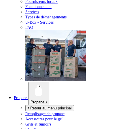
Fournisseurs locaux
Fonctionnement
Services
Types de déménagements
U-Box -
Services
FAQ
Propane
Propane
Retour au menu principal
Remplissage de propane
Accessoires pour le gril
Grils et fumoirs