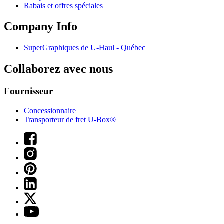
Rabais et offres spéciales
Company Info
SuperGraphiques de
U-Haul
- Québec
Collaborez avec nous
Fournisseur
Concessionnaire
Transporteur de fret U-Box®