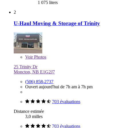
1 075 liters
2
U-Haul Moving & Storage of Trinity
Voir
Photos
25 Trinity Dr
Moncton, NB E1G2J7
(506) 858-2737
Ouvert aujourd'hui de 7h am à 7h pm
703 évaluations
Distance estimée
3,0 milles
703 évaluations