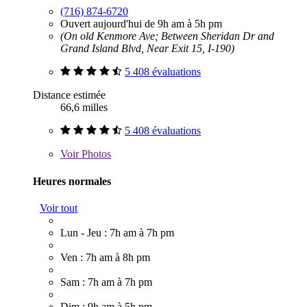
(716) 874-6720
Ouvert aujourd'hui de 9h am à 5h pm
(On old Kenmore Ave; Between Sheridan Dr and
Grand Island Blvd, Near Exit 15, I-190)
5 408 évaluations
Distance estimée
66,6 milles
5 408 évaluations
Voir
Photos
Heures normales
Voir tout
Lun - Jeu : 7h am à 7h pm
Ven : 7h am à 8h pm
Sam : 7h am à 7h pm
Dim : 9h am à 5h pm