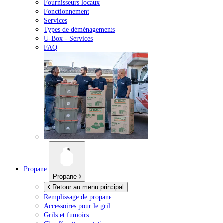
Fournisseurs locaux
Fonctionnement
Services
Types de déménagements
U-Box -
Services
FAQ
Propane
Propane
Retour au menu principal
Remplissage de propane
Accessoires pour le gril
Grils et fumoirs