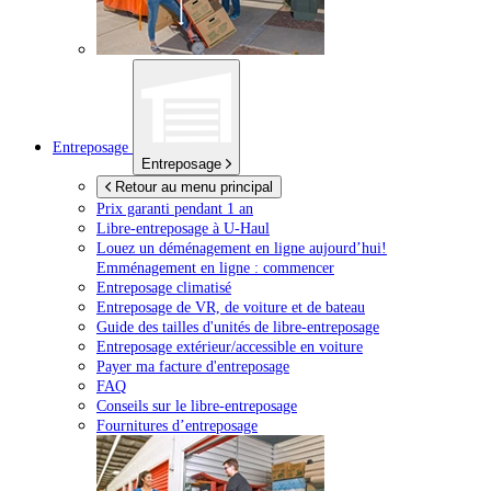
Entreposage
Entreposage
Retour au menu principal
Prix garanti pendant 1 an
Libre-entreposage à
U-Haul
Louez un déménagement en ligne aujourd’hui!
Emménagement en ligne : commencer
Entreposage climatisé
Entreposage de VR, de voiture et de bateau
Guide des tailles d'unités de libre-entreposage
Entreposage extérieur/accessible en voiture
Payer ma facture d'entreposage
FAQ
Conseils sur le libre-entreposage
Fournitures d’entreposage