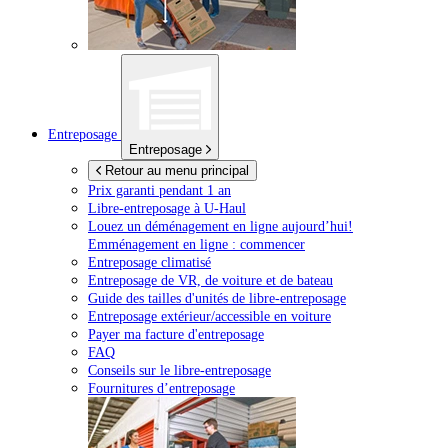
Entreposage
Entreposage
Retour au menu principal
Prix garanti pendant 1 an
Libre-entreposage à
U-Haul
Louez un déménagement en ligne aujourd’hui!
Emménagement en ligne : commencer
Entreposage climatisé
Entreposage de VR, de voiture et de bateau
Guide des tailles d'unités de libre-entreposage
Entreposage extérieur/accessible en voiture
Payer ma facture d'entreposage
FAQ
Conseils sur le libre-entreposage
Fournitures d’entreposage