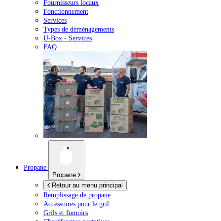
Fournisseurs locaux
Fonctionnement
Services
Types de déménagements
U-Box -
Services
FAQ
Propane
Propane
Retour au menu principal
Remplissage de propane
Accessoires pour le gril
Grils et fumoirs