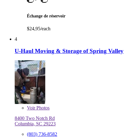
Échange de réservoir
$24,95/each
4
U-Haul Moving & Storage of Spring Valley
Voir
Photos
8400 Two Notch Rd
Columbia, SC 29223
(803) 736-8582