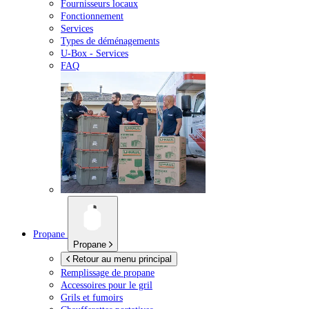
Fournisseurs locaux
Fonctionnement
Services
Types de déménagements
U-Box -
Services
FAQ
Propane
Propane
Retour au menu principal
Remplissage de propane
Accessoires pour le gril
Grils et fumoirs