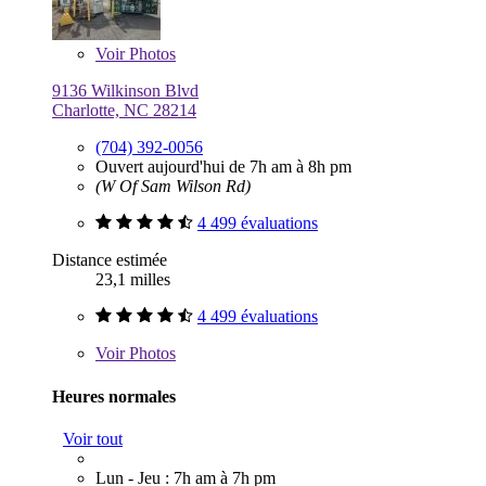
Voir
Photos
9136 Wilkinson Blvd
Charlotte, NC 28214
(704) 392-0056
Ouvert aujourd'hui de 7h am à 8h pm
(W Of Sam Wilson Rd)
4 499 évaluations
Distance estimée
23,1 milles
4 499 évaluations
Voir
Photos
Heures normales
Voir tout
Lun - Jeu : 7h am à 7h pm