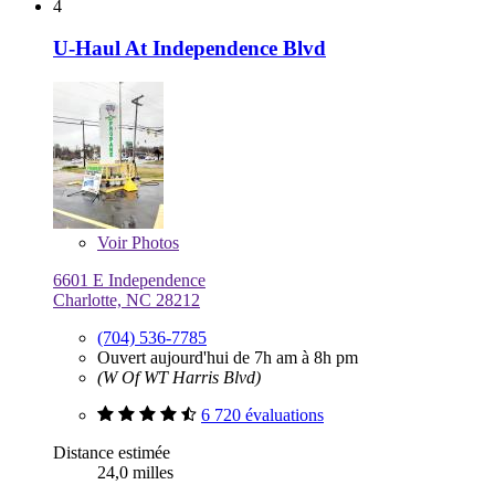
4
U-Haul At Independence Blvd
Voir
Photos
6601 E Independence
Charlotte, NC 28212
(704) 536-7785
Ouvert aujourd'hui de 7h am à 8h pm
(W Of WT Harris Blvd)
6 720 évaluations
Distance estimée
24,0 milles