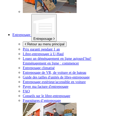
Entreposage
Entreposage
Retour au menu principal
Prix garanti pendant 1 an
Libre-entreposage à
U-Haul
Louez un déménagement en ligne aujourd’hui!
Emménagement en ligne : commencer
Entreposage climatisé
Entreposage de VR, de voiture et de bateau
Guide des tailles d'unités de libre-entreposage
Entreposage extérieur/accessible en voiture
Payer ma facture d'entreposage
FAQ
Conseils sur le libre-entreposage
Fournitures d’entreposage