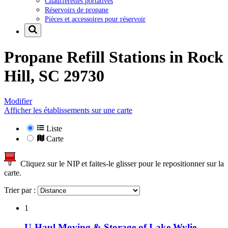
Chaufferettes portatives
Réservoirs de propane
Pièces et accessoires pour réservoir
Propane Refill Stations in
Rock
Hill, SC 29730
Modifier
Afficher les établissements sur une carte
Liste
Carte
Cliquez sur le NIP et faites-le glisser pour le repositionner sur la
carte.
Trier par :
1
U-Haul Moving & Storage of Lake Wylie