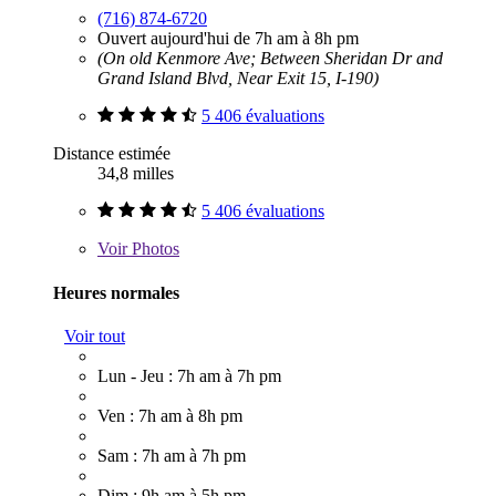
(716) 874-6720
Ouvert aujourd'hui de 7h am à 8h pm
(On old Kenmore Ave; Between Sheridan Dr and
Grand Island Blvd, Near Exit 15, I-190)
5 406 évaluations
Distance estimée
34,8 milles
5 406 évaluations
Voir
Photos
Heures normales
Voir tout
Lun - Jeu : 7h am à 7h pm
Ven : 7h am à 8h pm
Sam : 7h am à 7h pm
Dim : 9h am à 5h pm