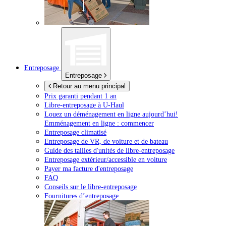
Entreposage
Entreposage
Retour au menu principal
Prix garanti pendant 1 an
Libre-entreposage à
U-Haul
Louez un déménagement en ligne aujourd’hui!
Emménagement en ligne : commencer
Entreposage climatisé
Entreposage de VR, de voiture et de bateau
Guide des tailles d'unités de libre-entreposage
Entreposage extérieur/accessible en voiture
Payer ma facture d'entreposage
FAQ
Conseils sur le libre-entreposage
Fournitures d’entreposage