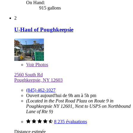
On Hand:
915 gallons
2
U-Haul of Poughkeepsie
Voir
Photos
2560 South Rd
Poughkeepsie, NY 12603
(845) 462-1027
Ouvert aujourd'hui de 9h am à 5h pm
(Located in the Post Road Plaza on Route 9 in
Poughkeepsie NY 12601, Next to USPS on Northbound
Lane of Rte 9)
8 235 évaluations
Distance estimée