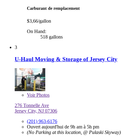
Carburant de remplacement
$3,66/gallon
On Hand:
518 gallons
3
U-Haul Moving & Storage of Jersey City
Voir
Photos
276 Tonnelle Ave
Jersey City, NJ 07306
(201) 963-6176
Ouvert aujourd'hui de 9h am à 5h pm
(No Parking at this location, @ Pulaski Skyway)