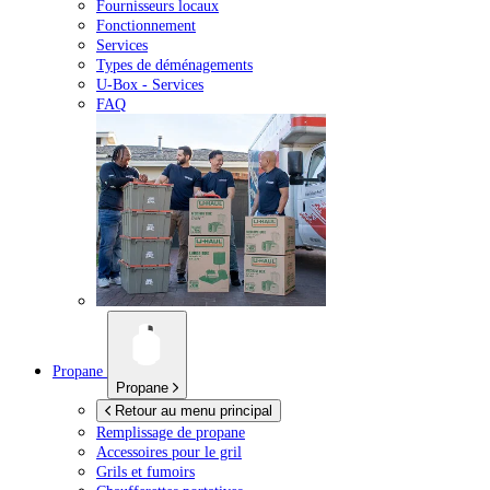
Fournisseurs locaux
Fonctionnement
Services
Types de déménagements
U-Box -
Services
FAQ
Propane
Propane
Retour au menu principal
Remplissage de propane
Accessoires pour le gril
Grils et fumoirs