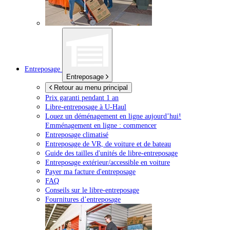
Entreposage
Entreposage
Retour au menu principal
Prix garanti pendant 1 an
Libre-entreposage à
U-Haul
Louez un déménagement en ligne aujourd’hui!
Emménagement en ligne : commencer
Entreposage climatisé
Entreposage de VR, de voiture et de bateau
Guide des tailles d'unités de libre-entreposage
Entreposage extérieur/accessible en voiture
Payer ma facture d'entreposage
FAQ
Conseils sur le libre-entreposage
Fournitures d’entreposage