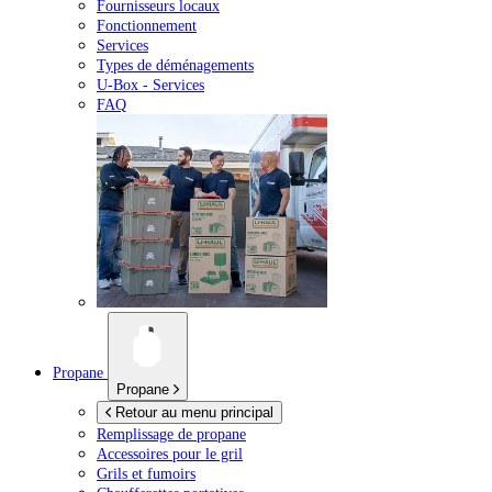
Fournisseurs locaux
Fonctionnement
Services
Types de déménagements
U-Box -
Services
FAQ
Propane
Propane
Retour au menu principal
Remplissage de propane
Accessoires pour le gril
Grils et fumoirs