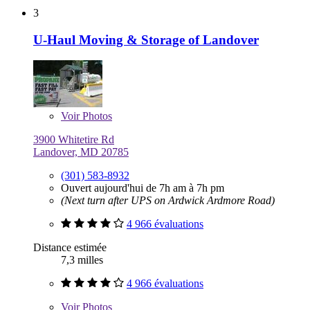
3
U-Haul Moving & Storage of Landover
Voir
Photos
3900 Whitetire Rd
Landover, MD 20785
(301) 583-8932
Ouvert aujourd'hui de 7h am à 7h pm
(Next turn after UPS on Ardwick Ardmore Road)
4 966 évaluations
Distance estimée
7,3 milles
4 966 évaluations
Voir
Photos