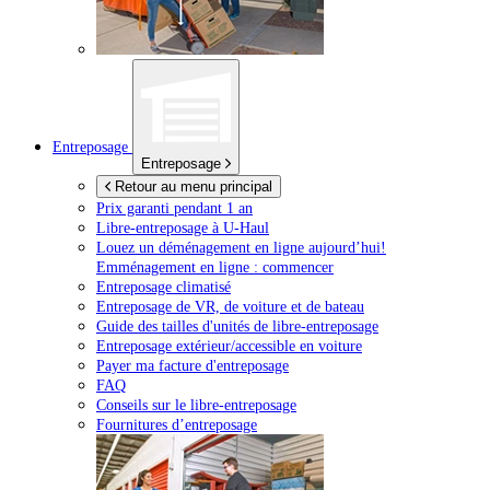
Entreposage
Entreposage
Retour au menu principal
Prix garanti pendant 1 an
Libre-entreposage à
U-Haul
Louez un déménagement en ligne aujourd’hui!
Emménagement en ligne : commencer
Entreposage climatisé
Entreposage de VR, de voiture et de bateau
Guide des tailles d'unités de libre-entreposage
Entreposage extérieur/accessible en voiture
Payer ma facture d'entreposage
FAQ
Conseils sur le libre-entreposage
Fournitures d’entreposage