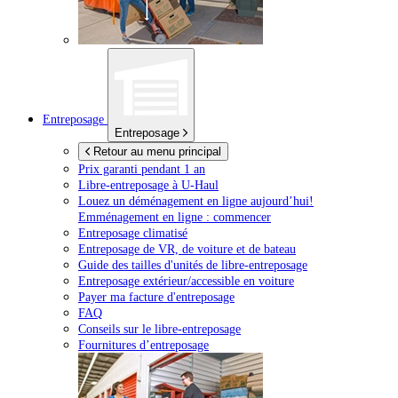
Entreposage
Entreposage
Retour au menu principal
Prix garanti pendant 1 an
Libre-entreposage à
U-Haul
Louez un déménagement en ligne aujourd’hui!
Emménagement en ligne : commencer
Entreposage climatisé
Entreposage de VR, de voiture et de bateau
Guide des tailles d'unités de libre-entreposage
Entreposage extérieur/accessible en voiture
Payer ma facture d'entreposage
FAQ
Conseils sur le libre-entreposage
Fournitures d’entreposage