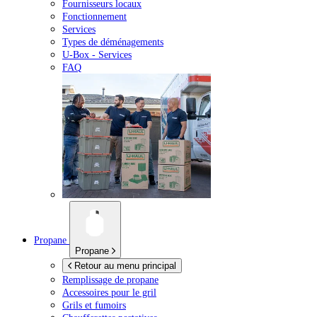
Fournisseurs locaux
Fonctionnement
Services
Types de déménagements
U-Box -
Services
FAQ
Propane
Propane
Retour au menu principal
Remplissage de propane
Accessoires pour le gril
Grils et fumoirs