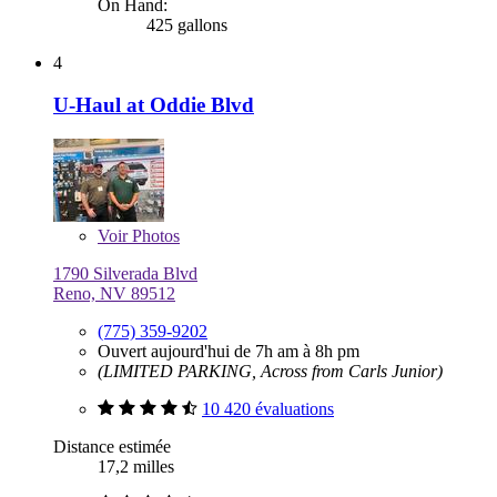
On Hand:
425 gallons
4
U-Haul at Oddie Blvd
Voir
Photos
1790 Silverada Blvd
Reno, NV 89512
(775) 359-9202
Ouvert aujourd'hui de 7h am à 8h pm
(LIMITED PARKING, Across from Carls Junior)
10 420 évaluations
Distance estimée
17,2 milles