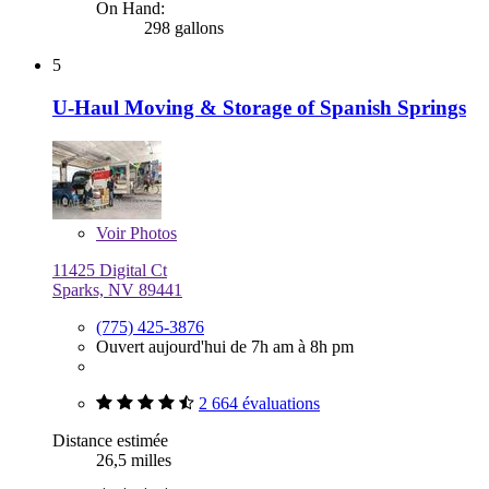
On Hand:
298 gallons
5
U-Haul Moving & Storage of Spanish Springs
Voir
Photos
11425 Digital Ct
Sparks, NV 89441
(775) 425-3876
Ouvert aujourd'hui de 7h am à 8h pm
2 664 évaluations
Distance estimée
26,5 milles