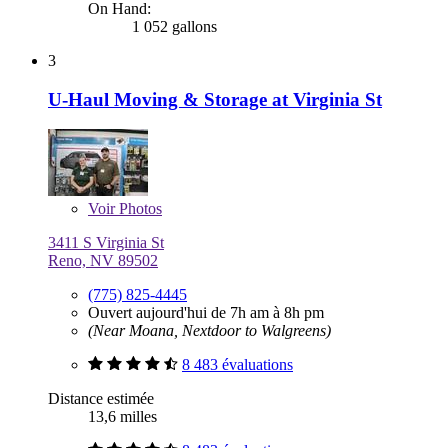
On Hand:
1 052 gallons
3
U-Haul Moving & Storage at Virginia St
Voir
Photos
3411 S Virginia St
Reno, NV 89502
(775) 825-4445
Ouvert aujourd'hui de 7h am à 8h pm
(Near Moana, Nextdoor to Walgreens)
8 483 évaluations
Distance estimée
13,6 milles